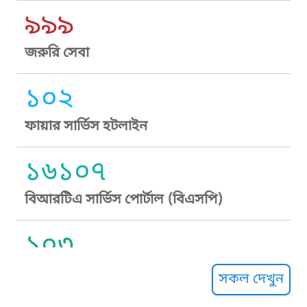
৯৯৯
জরুরি সেবা
১০২
ফায়ার সার্ভিস হটলাইন
১৬১০৭
বিআরটিএ সার্ভিস পোর্টাল (বিএসপি)
১০৩
সুপ্রীম কোর্ট হেল্পলাইন
সকল দেখুন