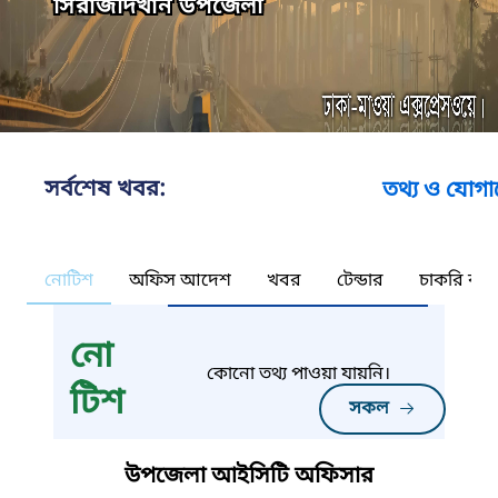
সিরাজদিখান উপজেলা
সর্বশেষ খবর:
তথ্য ও যোগাযোগ প
নোটিশ
অফিস আদেশ
খবর
টেন্ডার
চাকরি কর্ন
নো
কোনো তথ্য পাওয়া যায়নি।
টিশ
সকল
উপজেলা আইসিটি অফিসার