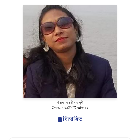
শায়লা সারমীন তন্বী
উপজেলা আইসিটি অফিসার
বিস্তারিত