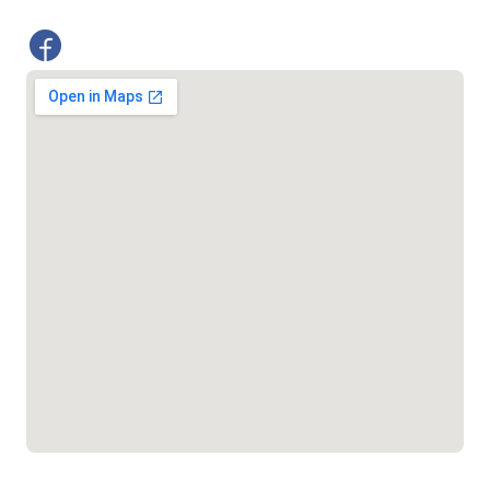
শিশু সহায়তা লাইন
১৬১০৯
বাংলাদেশ কর্মচারী কল্যাণ বোর্ড হটলাইন
০১৯০৮৮৮৮৮৮৮
মাদকদ্রব্য নিয়ন্ত্রণ হটলাইন
১৬১১৩
জরুরী অভ্যন্তরীণ নৌ-পরিবহন হটলাইন
১৬৪৪৫